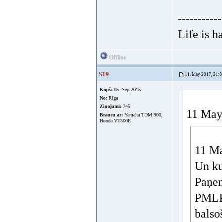
-----------
Life is h
Offline
S19
11. May 2017, 21:
Kopš:
05. Sep 2015
No:
Rīga
Ziņojumi:
745
11 May 
Braucu ar:
Yamaha TDM 900,
Honda VT500E
11 Ma
Un ku
Paņem
PMLP 
balso