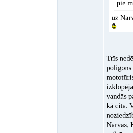
pie 
uz Narv
Trīs nedē
poligons 
mototūri
izklopēja
vandās p
kā cita. V
noziedzī
Narvas, 