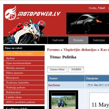
Sveiks,
Viesi!
Galvenā
Forums
Galerijas
Ziņas un raksti
Forums
»
Vispārējās diskusijas
»
Kas 
Ceļā uz Brīvību (video)
Tēma: Politika
Apskati
Ziņas motobraucējiem
Modeļu jaunumi
Jauna tēma
Atbildēt
Dīleru jaunumi
Motosports
Autors
Ziņojums
Notikumu kalendārs
karlsons
11. May 2017, 11:
Noderīgi padomi
Reklāmraksti
Lasītājs raksta
iSOS.lv juridiskie padomi
11 May 
Gadījuma bilde