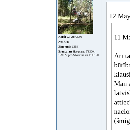
12 May 
11 Ma
Kopš:
22. Apr 2008
No:
Rīga
Ziņojumi:
13384
Braucu ar:
Husqvarna TE300i,
Arī t
1290 Super Adventure un TLC120
būtība
klaus
Man a
latvis
attie
nacio
(šmig