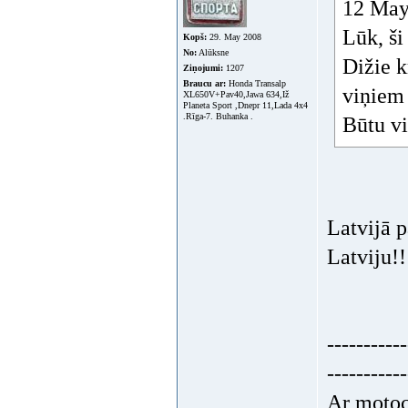
12 May 
Lūk, ši
Kopš:
29. May 2008
No:
Alūksne
Dižie k
Ziņojumi:
1207
Braucu ar:
Honda Transalp
viņiem 
XL650V+Pav40,Jawa 634,Iž
Planeta Sport ,Dnepr 11,Lada 4x4
.Rīga-7. Buhanka .
Būtu vi
Latvijā p
Latviju!!
-----------
-----------
Ar motoc