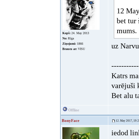
12 May 
bet tur
mums.
Kopš:
24. May 2013
No:
Rīga
Ziņojumi:
1866
uz Narvu 
Braucu ar:
VISU
-----------
Katrs mai
varējuši k
Bet alu t
Offline
BonyFace
12. May 2017, 19:
iedod li