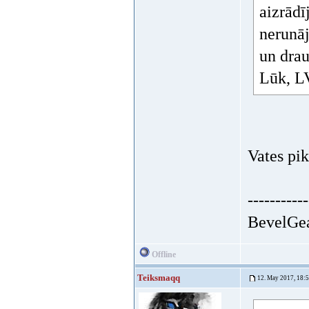
aizrādī
nerunāj
un dra
Lūk, LV
Vates pik
-----------
BevelGea
Offline
Teiksmaqq
12. May 2017, 18: