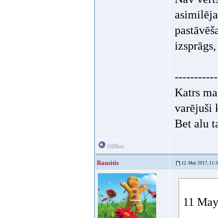
asimilēja
pastāvēš
izsprāgs,
-----------
Katrs mai
varējuši k
Bet alu t
Offline
Rausitis
12. May 2017, 11:
11 May 