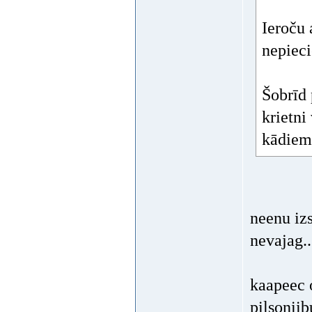
Ieroču 
nepieci
Šobrīd 
krietni
kādiem 
neenu izs
nevajag..
kaapeec 
pilsoniib