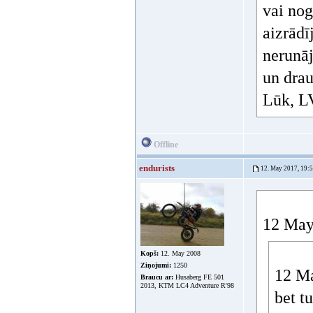
vai nog
aizrādī
nerunāj
un dra
Lūk, LV
Offline
endurists
12. May 2017, 19:
12 May
Kopš:
12. May 2008
Ziņojumi:
1250
12 Ma
Braucu ar:
Husaberg FE 501
2013, KTM LC4 Adventure R'98
bet t