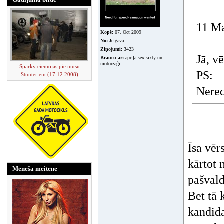
11 Ma
Kopš:
07. Oct 2009
No:
Jelgava
Ziņojumi:
3423
Jā, vē
Braucu ar:
aprīļa sex sixty un
motorzāģi
Sparky ciemojas pie mūsu
PS:
Stunteriem (17.12.2008)
Nered
Īsa vēr
kārtot 
Mēneša meitene
pašvald
Bet tā 
kandida