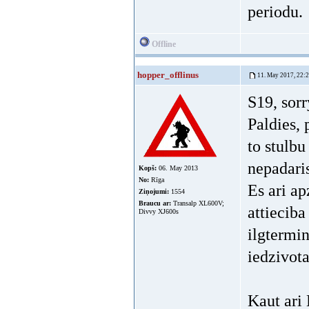
periodu.
Offline
hopper_offlinus
11. May 2017, 22:
S19, sorr
Paldies, 
to stulbu
nepadaris
Kopš:
06. May 2013
No:
Rīga
Es ari ap
Ziņojumi:
1554
Braucu ar:
Transalp XL600V;
attieciba
Divvy XJ600s
ilgtermin
iedzivota
Kaut ari