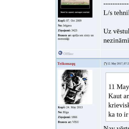
-----------
L/s tehni
Kopš:
07. Oct 2009
No:
Jelgava
Uz vēstu
Ziņojumi:
3423
Braucu ar:
aprīļa sex sixty un
nezināmi
motorzāģi
Offline
Teiksmaqq
12. May 2017, 07:
11 May 
Kaut ar
krievis
Kopš:
24. May 2013
No:
Rīga
ka to i
Ziņojumi:
1866
Braucu ar:
VISU
Nav vērts