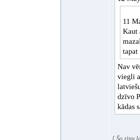
11 Ma
Kaut 
mazak
tapat
Nav vēr
viegli 
latvieš
dzīvo P
kādas s
[ Šo ziņu 