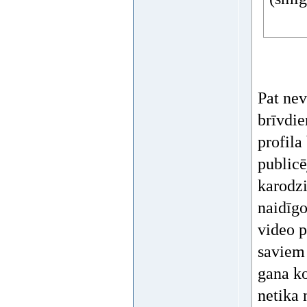
Pat nev
brīvdie
profila
publicē
karodzi
naidīgo
video p
saviem 
gana ko
netika 