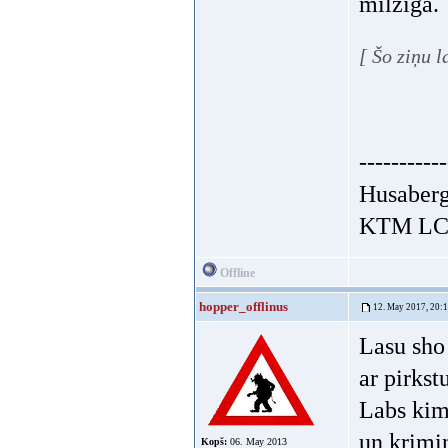
milzīga.
[ Šo ziņu 
-----------
Husaberg
KTM LC4
Offline
hopper_offlinus
12. May 2017, 20:
Lasu sho
ar pirkstu
Labs kim
un krimin
Kopš:
06. May 2013