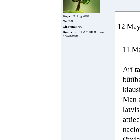
Kopš:
03. Aug 2008
No:
Ikšķile
12 May 
Ziņojumi:
708
Braucu ar:
KTM 790R & Flow
Snowboards
11 Ma
Arī t
būtība
klaus
Man a
latvis
attie
nacio
(šmig