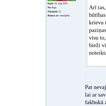
Kopš:
29. Aug 2016
Arī tas
No:
Rīga
Ziņojumi:
22
būtības
Braucu ar:
velosipēdu
krievu 
paziņas
visu to
bieži v
noteikt
Pat neva
lai ar sav
fakbukā a