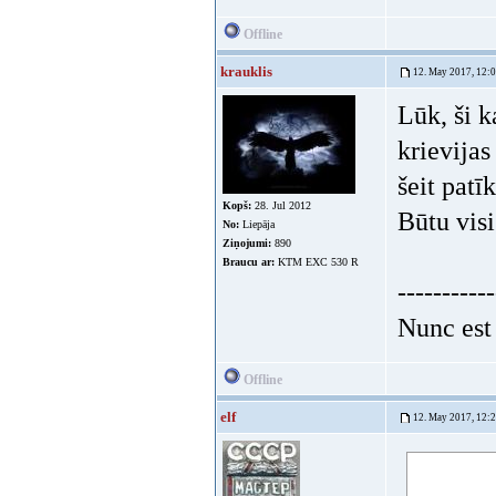
Offline
krauklis
12. May 2017, 12:
Lūk, ši k
krievijas
šeit patī
Kopš:
28. Jul 2012
Būtu visi
No:
Liepāja
Ziņojumi:
890
Braucu ar:
KTM EXC 530 R
-----------
Nunc est
Offline
elf
12. May 2017, 12: