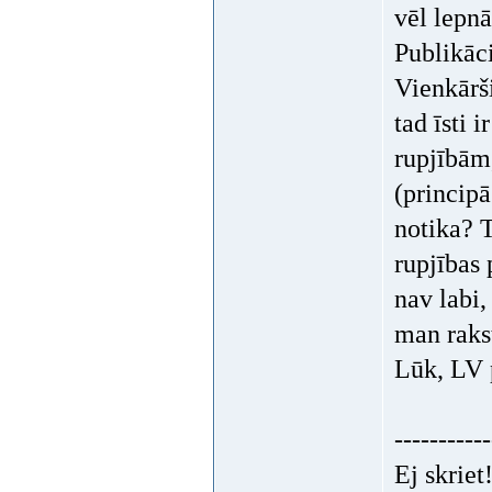
vēl lepnā
Publikāci
Vienkārši
tad īsti
rupjībām,
(principā
notika? T
rupjības 
nav labi,
man raks
Lūk, LV p
-----------
Ej skriet