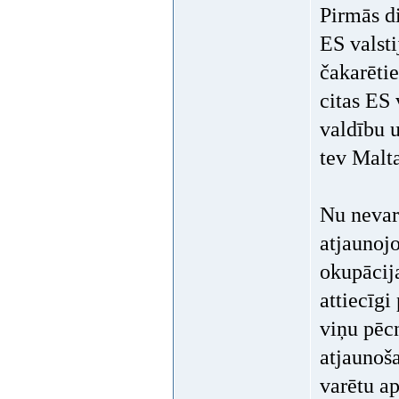
Pirmās di
ES valsti
čakarētie
citas ES 
valdību 
tev Malta
Nu nevar 
atjaunojo
okupācij
attiecīgi
viņu pēcn
atjaunoša
varētu ap