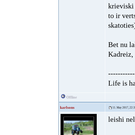
krieviski
to ir ver
skatoties
Bet nu la
Kadreiz, 
-----------
Life is h
Offline
karlsons
11. May 2017, 22:
leishi ne