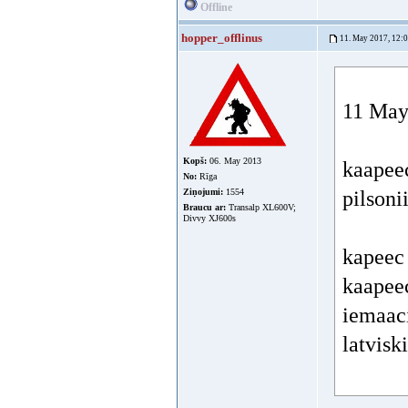
Offline
hopper_offlinus
11. May 2017, 12:
11 May 
Kopš:
06. May 2013
kaapeec
No:
Rīga
Ziņojumi:
1554
pilsoni
Braucu ar:
Transalp XL600V;
Divvy XJ600s
kapeec 
kaapeec
iemaaci
latvisk