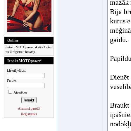
mazāk r
Bija br
kurus e
mēģināj
gaidu.
Online
Pašreiz MOTOpower skatās 1 viesi
un 0 reģistrēti lietotāji.
Papildu
Ienākt MOTOpower
Lietotājvārds:
Dienēt 
Parole:
veselīb
Atcerēties
Braukt 
Aizmirsi paroli?
īpašnie
Reģistrēties
nodokļū