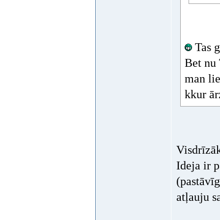
Tas g
Bet nu 
man lie
kkur ā
Visdrīzāk
Ideja ir 
(pastāvīg
atļauju s