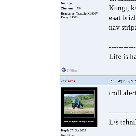
No:
Rīga
Kungi, ka
Ziņojumi:
1554
Braucu ar:
Transalp XL600V;
esat briz
Divvy XJ600s
nav strip
-----------
Life is h
Offline
karlsons
12. May 2017, 20:
troll aler
-----------
L/s tehni
Kopš:
07. Oct 2009
No:
Jelgava