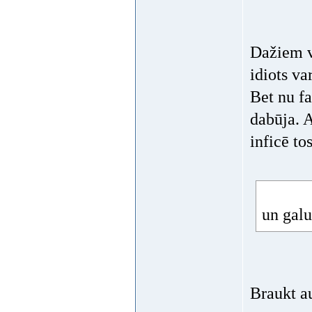
Dažiem va
idiots va
Bet nu fa
dabūja. A
inficē t
un galu
Braukt au