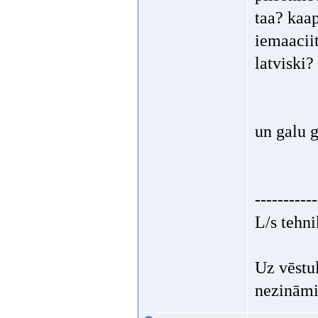
taa? kaap
iemaaciit
latviski?
un galu g
-----------
L/s tehni
Uz vēstu
nezināmi