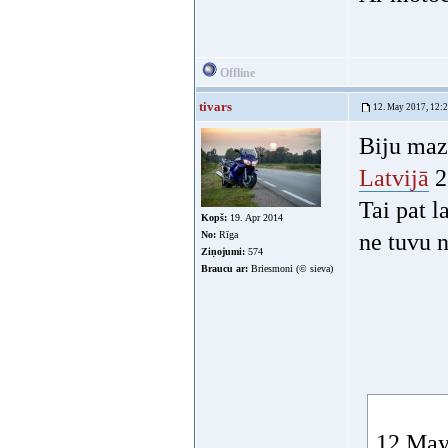
Offline
tivars
12. May 2017, 12:
Biju mazl
Latvijā
25
Tai pat l
Kopš:
19. Apr 2014
No:
Rīga
ne tuvu 
Ziņojumi:
574
Braucu ar:
Briesmoni (© sieva)
12 May