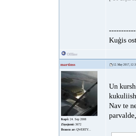
-----------
Kuģis ost
Offline
martinss
12. May 2017, 12:
Un kursh 
kukuliish
Nav te ne
parvalde,
Kopš:
24. Sep 2008
Ziņojumi:
3672
Braucu ar:
QWERTY...