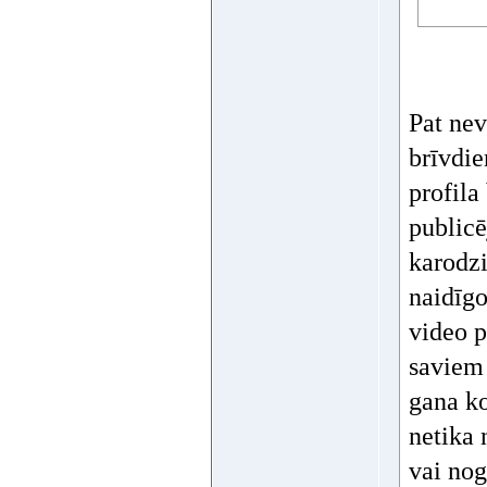
Pat nev
brīvdie
profila
publicē
karodzi
naidīgo
video p
saviem 
gana ko
netika 
vai nog