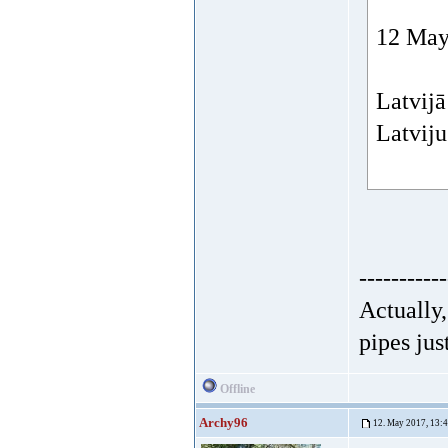
12 May 
Latvijā
Latviju
-----------
Actually
pipes jus
Offline
Archy96
12. May 2017, 13: