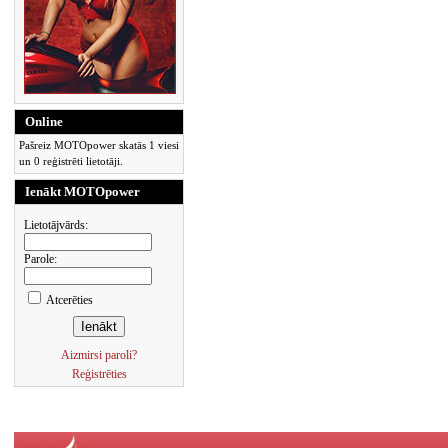
Online
Pašreiz MOTOpower skatās 1 viesi
un 0 reģistrēti lietotāji.
Ienākt MOTOpower
Lietotājvārds:
Parole:
Atcerēties
Aizmirsi paroli?
Reģistrēties