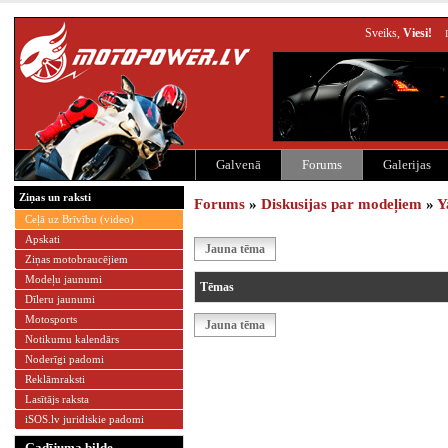
Sveiks,
Viesi!
Galvenā
Forums
Galerijas
Ziņas un raksti
Forums
»
Diskusijas par modeļiem
»
Y
Ceļā uz Brīvību (video)
Apskati
Jauna tēma
Ziņas motobraucējiem
Modeļu jaunumi
Tēmas
Dīleru jaunumi
Motosports
Jauna tēma
Notikumu kalendārs
Noderīgi padomi
Reklāmraksti
Lasītājs raksta
iSOS.lv juridiskie padomi
Gadījuma bilde