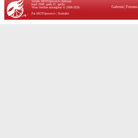
Vortāls MOTOpower.lv darbojas
kopš 2008. gada 21. aprīļa.
Galvenā
|
Forums
Visas tiesības aizsargātas © 2008-2026.
Par MOTOpower.lv
|
Kontakti