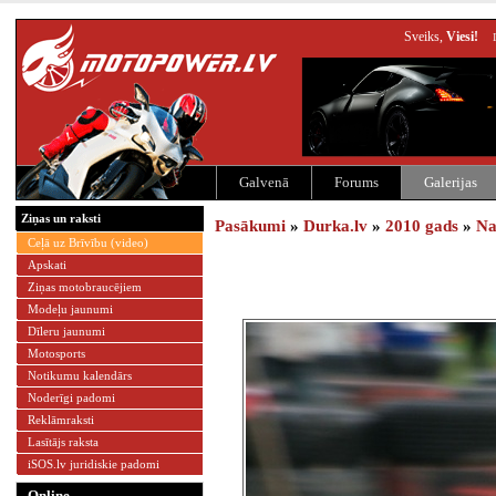
Sveiks,
Viesi!
Galvenā
Forums
Galerijas
Ziņas un raksti
Pasākumi
»
Durka.lv
»
2010 gads
»
Na
Ceļā uz Brīvību (video)
Apskati
Ziņas motobraucējiem
Modeļu jaunumi
Dīleru jaunumi
Motosports
Notikumu kalendārs
Noderīgi padomi
Reklāmraksti
Lasītājs raksta
iSOS.lv juridiskie padomi
Online