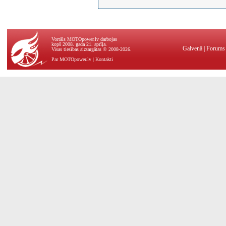
Vortāls MOTOpower.lv darbojas
kopš 2008. gada 21. aprīļa.
Galvenā
|
Forums
Visas tiesības aizsargātas © 2008-2026.
Par MOTOpower.lv
|
Kontakti