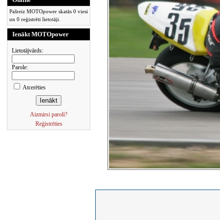
Pašreiz MOTOpower skatās 0 viesi
un 0 reģistrēti lietotāji.
Ienākt MOTOpower
Lietotājvārds:
Parole:
Atcerēties
Aizmirsi paroli?
Reģistrēties