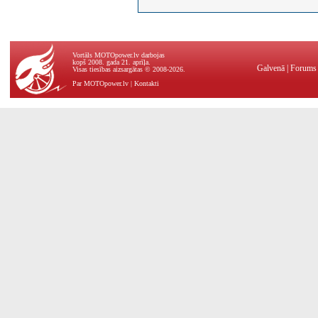
Vortāls MOTOpower.lv darbojas
kopš 2008. gada 21. aprīļa.
Galvenā
|
Forums
Visas tiesības aizsargātas © 2008-2026.
Par MOTOpower.lv
|
Kontakti