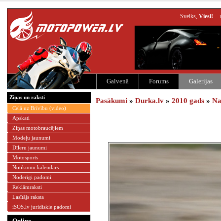
Sveiks,
Viesi!
Galvenā
Forums
Galerijas
Ziņas un raksti
Pasākumi
»
Durka.lv
»
2010 gads
»
Na
Ceļā uz Brīvību (video)
Apskati
Ziņas motobraucējiem
Modeļu jaunumi
Dīleru jaunumi
Motosports
Notikumu kalendārs
Noderīgi padomi
Reklāmraksti
Lasītājs raksta
iSOS.lv juridiskie padomi
Online