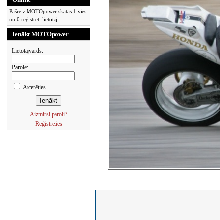
Pašreiz MOTOpower skatās 1 viesi
un 0 reģistrēti lietotāji.
Ienākt MOTOpower
Lietotājvārds:
Parole:
Atcerēties
Aizmirsi paroli?
Reģistrēties