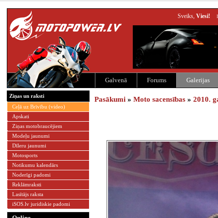
Sveiks,
Viesi!
Galvenā
Forums
Galerijas
Ziņas un raksti
Pasākumi
»
Moto sacensības
»
2010. g
Ceļā uz Brīvību (video)
Apskati
Ziņas motobraucējiem
Modeļu jaunumi
Dīleru jaunumi
Motosports
Notikumu kalendārs
Noderīgi padomi
Reklāmraksti
Lasītājs raksta
iSOS.lv juridiskie padomi
Online