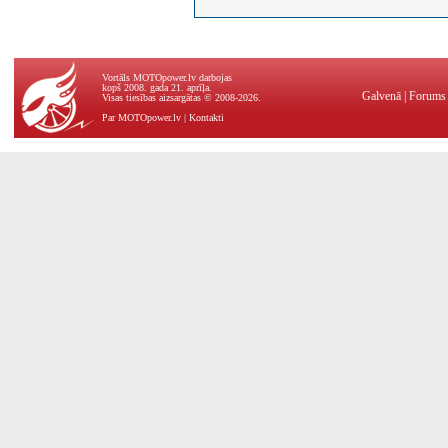
Vortāls MOTOpower.lv darbojas
kopš 2008. gada 21. aprīļa.
Galvenā
|
Forums
Visas tiesības aizsargātas © 2008-2026.
Par MOTOpower.lv
|
Kontakti