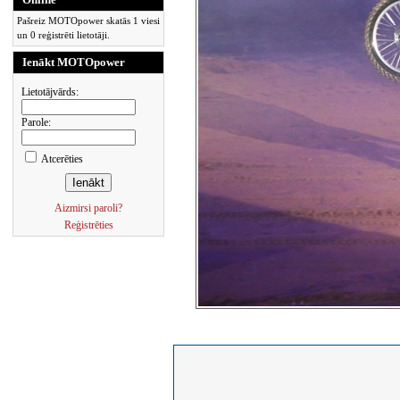
Pašreiz MOTOpower skatās 1 viesi
un 0 reģistrēti lietotāji.
Ienākt MOTOpower
Lietotājvārds:
Parole:
Atcerēties
Aizmirsi paroli?
Reģistrēties