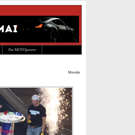
Par MOTOpower
Morsitis