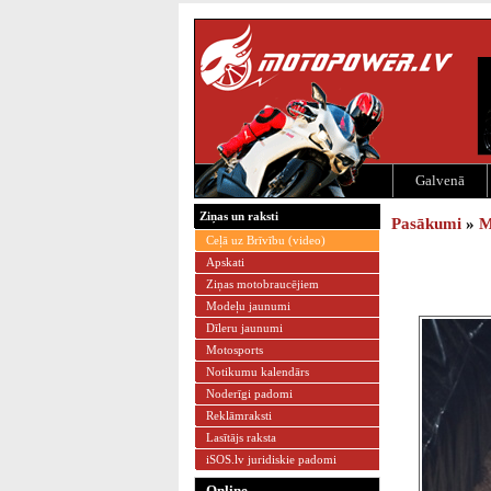
Galvenā
Ziņas un raksti
Pasākumi
»
M
Ceļā uz Brīvību (video)
Apskati
Ziņas motobraucējiem
Modeļu jaunumi
Dīleru jaunumi
Motosports
Notikumu kalendārs
Noderīgi padomi
Reklāmraksti
Lasītājs raksta
iSOS.lv juridiskie padomi
Online