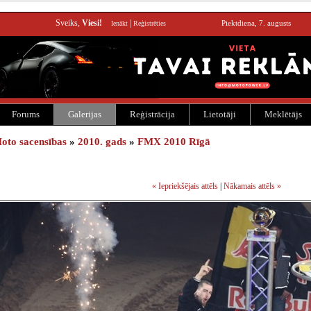
Sveiks,
Viesi!
|
Piektdiena, 7. augusts
Ienākt
Reģistrēties
Forums
Galerijas
Reģistrācija
Lietotāji
Meklētājs
oto sacensības
»
2010. gads
»
FMX 2010 Rīgā
« Iepriekšējais attēls
|
Nākamais attēls »