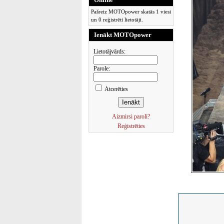
Pašreiz MOTOpower skatās 1 viesi
un 0 reģistrēti lietotāji.
Ienākt MOTOpower
Lietotājvārds:
Parole:
Atcerēties
Aizmirsi paroli?
Reģistrēties