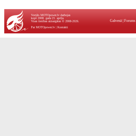
Vortāls MOTOpower.lv darbojas
kopš 2008. gada 21. aprīļa.
Galvenā
|
Forums
Visas tiesības aizsargātas © 2008-2026.
Par MOTOpower.lv
|
Kontakti