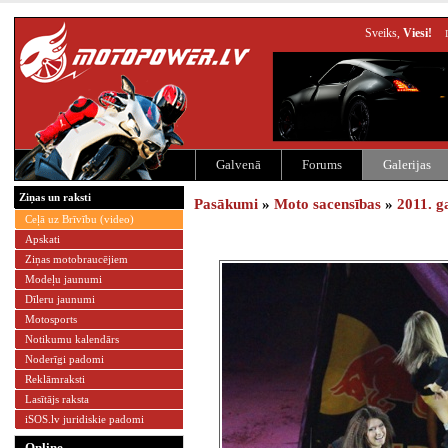
Sveiks,
Viesi!
Galvenā
Forums
Galerijas
Ziņas un raksti
Pasākumi
»
Moto sacensības
»
2011. g
Ceļā uz Brīvību (video)
Apskati
Ziņas motobraucējiem
Modeļu jaunumi
Dīleru jaunumi
Motosports
Notikumu kalendārs
Noderīgi padomi
Reklāmraksti
Lasītājs raksta
iSOS.lv juridiskie padomi
Online