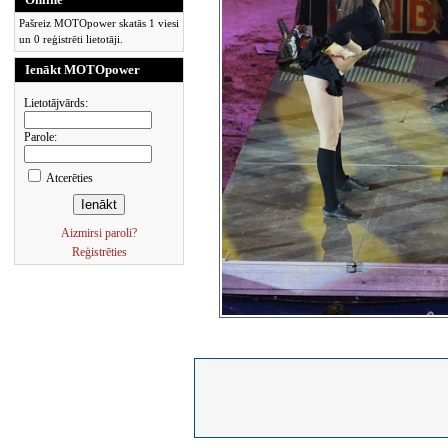
Pašreiz MOTOpower skatās 1 viesi
un 0 reģistrēti lietotāji.
Ienākt MOTOpower
Lietotājvārds:
Parole:
Atcerēties
Aizmirsi paroli?
Reģistrēties