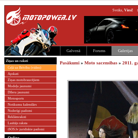
Sveiks,
Viesi!
Galvenā
Forums
Galerijas
Ziņas un raksti
Pasākumi
»
Moto sacensības
»
2011. g
Ceļā uz Brīvību (video)
Apskati
Ziņas motobraucējiem
Modeļu jaunumi
Dīleru jaunumi
Motosports
Notikumu kalendārs
Noderīgi padomi
Reklāmraksti
Lasītājs raksta
iSOS.lv juridiskie padomi
Online