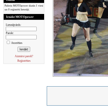
Pašreiz MOTOpower skatās 1 viesi
un 0 reģistrēti lietotāji.
Ienākt MOTOpower
Lietotājvārds:
Parole:
Atcerēties
Aizmirsi paroli?
Reģistrēties