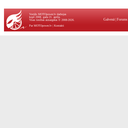
Vortāls MOTOpower.lv darbojas
kopš 2008. gada 21. aprīļa.
Galvenā
|
Forums
Visas tiesības aizsargātas © 2008-2026.
Par MOTOpower.lv
|
Kontakti