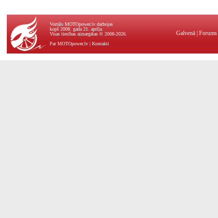
Vortāls MOTOpower.lv darbojas
kopš 2008. gada 21. aprīļa.
Galvenā
|
Forums
Visas tiesības aizsargātas © 2008-2026.
Par MOTOpower.lv
|
Kontakti