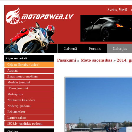
Sveiks,
Viesi!
Galvenā
Forums
Galerijas
Ziņas un raksti
Pasākumi
»
Moto sacensības
»
2014. g
Ceļā uz Brīvību (video)
Apskati
Ziņas motobraucējiem
Modeļu jaunumi
Dīleru jaunumi
Motosports
Notikumu kalendārs
Noderīgi padomi
Reklāmraksti
Lasītājs raksta
iSOS.lv juridiskie padomi
Online