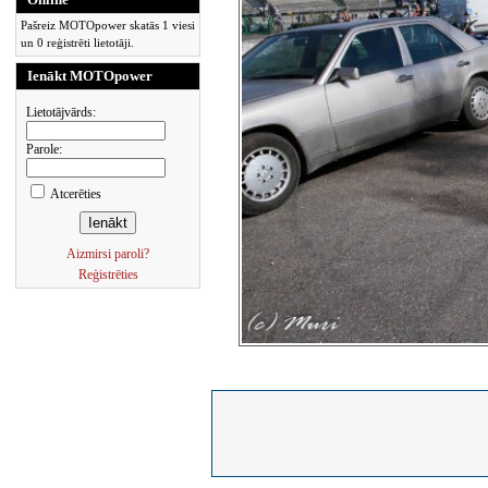
Pašreiz MOTOpower skatās 1 viesi
un 0 reģistrēti lietotāji.
Ienākt MOTOpower
Lietotājvārds:
Parole:
Atcerēties
Aizmirsi paroli?
Reģistrēties