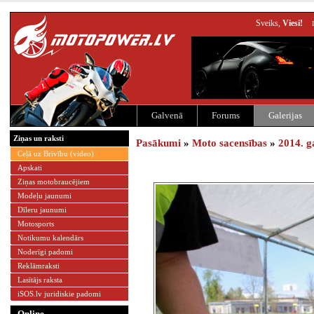
Sveiks,
Viesi!
Galvenā
Forums
Galerijas
Ziņas un raksti
Pasākumi
»
Moto sacensības
»
2014. g
Ceļā uz Brīvību (video)
Apskati
Ziņas motobraucējiem
Modeļu jaunumi
Dīleru jaunumi
Motosports
Notikumu kalendārs
Noderīgi padomi
Reklāmraksti
Lasītājs raksta
iSOS.lv juridiskie padomi
Online