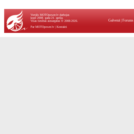
Vortāls MOTOpower.lv darbojas
kopš 2008. gada 21. aprīļa.
Galvenā
|
Forums
Visas tiesības aizsargātas © 2008-2026.
Par MOTOpower.lv
|
Kontakti