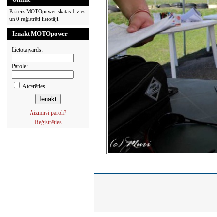
Pašreiz MOTOpower skatās 1 viesi
un 0 reģistrēti lietotāji.
Ienākt MOTOpower
Lietotājvārds:
Parole:
Atcerēties
Aizmirsi paroli?
Reģistrēties