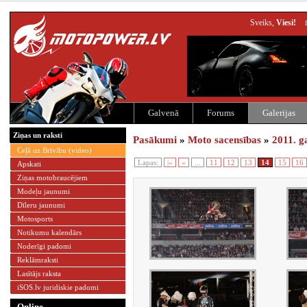
Sveiks,
Viesi!
Galvenā
Forums
Galerijas
Ziņas un raksti
Pasākumi
»
Moto sacensības
»
2011. g
Ceļā uz Brīvību (video)
Lapas:
|«
«
...
11
12
13
14
15
16
Apskati
Ziņas motobraucējiem
Modeļu jaunumi
Dīleru jaunumi
Motosports
Notikumu kalendārs
Noderīgi padomi
Reklāmraksti
Lasītājs raksta
iSOS.lv juridiskie padomi
Online