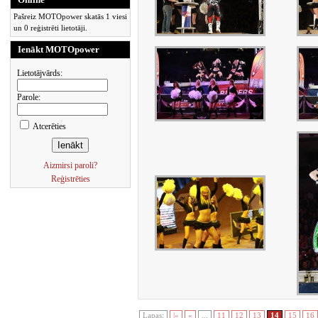
Pašreiz MOTOpower skatās 1 viesi
un 0 reģistrēti lietotāji.
Ienākt MOTOpower
Lietotājvārds:
Parole:
Atcerēties
Aizmirsi paroli?
Reģistrēties
Lapas:
|«
«
...
11
12
13
14
15
16