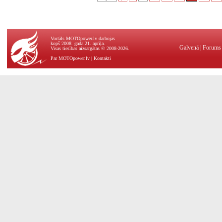
Vortāls MOTOpower.lv darbojas
kopš 2008. gada 21. aprīļa.
Galvenā
|
Forums
Visas tiesības aizsargātas © 2008-2026.
Par MOTOpower.lv
|
Kontakti