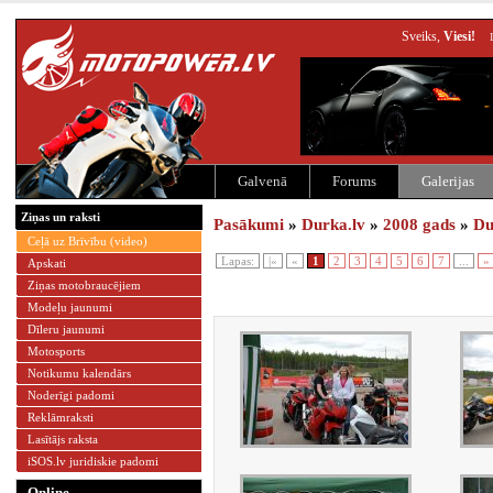
Sveiks,
Viesi!
Galvenā
Forums
Galerijas
Ziņas un raksti
Pasākumi
»
Durka.lv
»
2008 gads
»
Du
Ceļā uz Brīvību (video)
Lapas:
|«
«
1
2
3
4
5
6
7
...
»
Apskati
Ziņas motobraucējiem
Modeļu jaunumi
Dīleru jaunumi
Motosports
Notikumu kalendārs
Noderīgi padomi
Reklāmraksti
Lasītājs raksta
iSOS.lv juridiskie padomi
Online