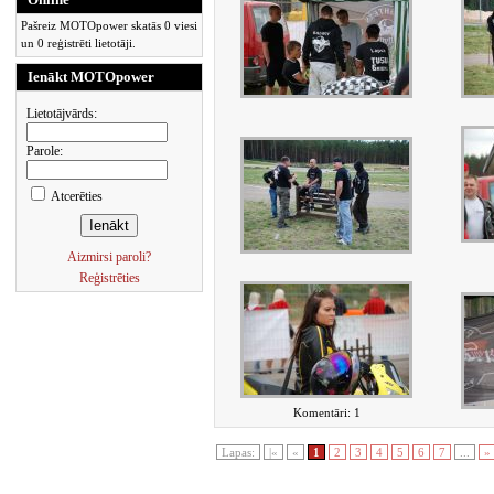
Pašreiz MOTOpower skatās 0 viesi
un 0 reģistrēti lietotāji.
Ienākt MOTOpower
Lietotājvārds:
Parole:
Atcerēties
Aizmirsi paroli?
Reģistrēties
Komentāri: 1
Lapas:
|«
«
1
2
3
4
5
6
7
...
»