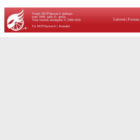
Vortāls MOTOpower.lv darbojas
kopš 2008. gada 21. aprīļa.
Galvenā
|
Forums
Visas tiesības aizsargātas © 2008-2026.
Par MOTOpower.lv
|
Kontakti