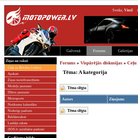
Sveiks,
Viesi!
Galvenā
Forums
Galerijas
Ziņas un raksti
Forums
»
Vispārējās diskusijas
»
Ceļu 
Ceļā uz Brīvību (video)
Tēma: A kategorija
Apskati
Ziņas motobraucējiem
Modeļu jaunumi
Tēma slēgta
Dīleru jaunumi
Motosports
Autors
Ziņojums
Notikumu kalendārs
Tēma slēgta
Noderīgi padomi
Reklāmraksti
Lasītājs raksta
iSOS.lv juridiskie padomi
Gadījuma bilde