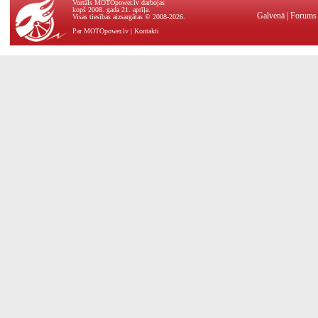
Vortāls MOTOpower.lv darbojas
kopš 2008. gada 21. aprīļa.
Galvenā
|
Forums
Visas tiesības aizsargātas © 2008-2026.
Par MOTOpower.lv
|
Kontakti