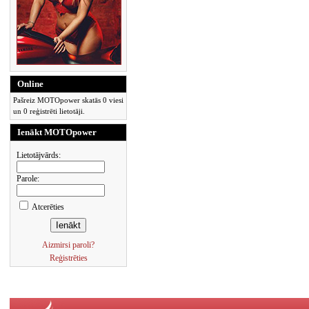
Online
Pašreiz MOTOpower skatās 0 viesi
un 0 reģistrēti lietotāji.
Ienākt MOTOpower
Lietotājvārds:
Parole:
Atcerēties
Aizmirsi paroli?
Reģistrēties