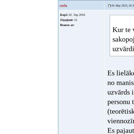
ctrlz
04. May 2023, 16:
Kopš:
02. Sep 2016
Ziņojumi:
15
Braucu ar:
Kur te 
sakopoj
uzvārdi
Es lielā
no manis 
uzvārds i
personu t
(teorētis
viennozīm
Es pajau