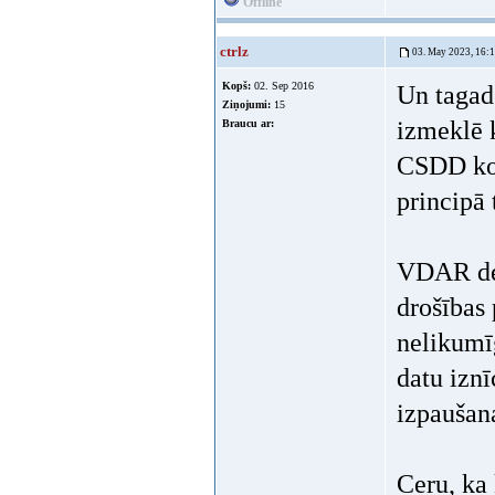
Offline
ctrlz
03. May 2023, 16:
Kopš:
02. Sep 2016
Un tagad 
Ziņojumi:
15
izmeklē 
Braucu ar:
CSDD kom
principā
VDAR def
drošības 
nelikumīg
datu izn
izpaušan
Ceru, ka 