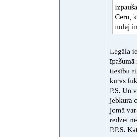
izpauša
Ceru, k
nolej i
Legāla i
īpašumā 
tiesību 
kuras fuk
P.S. Un v
jebkura 
jomā var 
redzēt ne
P.P.S. Ka