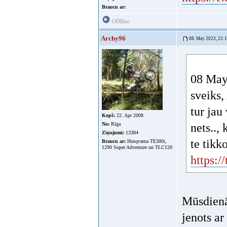
Braucu ar:
Offline
Archy96
08. May 2023, 22:
08 May 
sveiks,
tur jau
Kopš:
22. Apr 2008
No:
Rīga
nets..,
Ziņojumi:
13384
te tikk
Braucu ar:
Husqvarna TE300i,
1290 Super Adventure un TLC120
https:
Mūsdienās
jenots ar