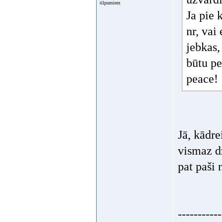
tilpumiem
Ja pie 
nr, vai
jebkas,
būtu pe
peace!
Jā, kādre
vismaz d
pat paši 
-----------