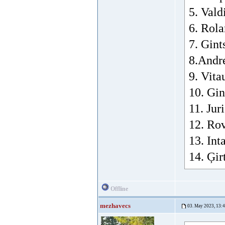
5. Vald
6. Rola
7. Gint
8.Andr
9. Vita
10. Gin
11. Jur
12. Rov
13. Int
14. Ģir
Offline
mezhavecs
03. May 2023, 13: