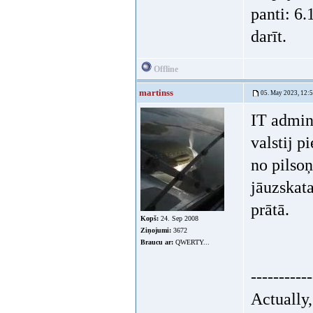
panti: 6.
darīt.
Offline
martinss
05. May 2023, 12:
IT adminu
valstij p
no pilsoņ
jāuzskata
prātā.
Kopš:
24. Sep 2008
Ziņojumi:
3672
Braucu ar:
QWERTY...
-----------
Actually