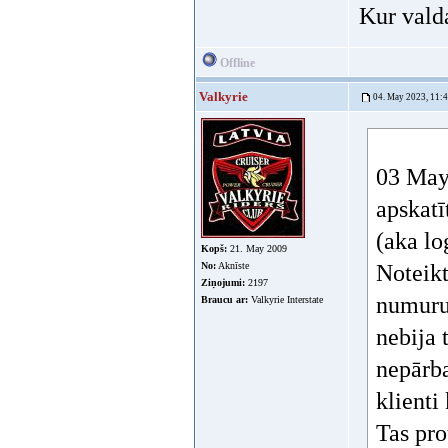
Kur valda
Offline
Valkyrie
04. May 2023, 11:
03 May 
apskatī
(aka lo
Kopš:
21. May 2009
No:
Aknīste
Noteikti
Ziņojumi:
2197
numurus
Braucu ar:
Valkyrie Interstate
nebija 
nepārba
klienti
Tas pro