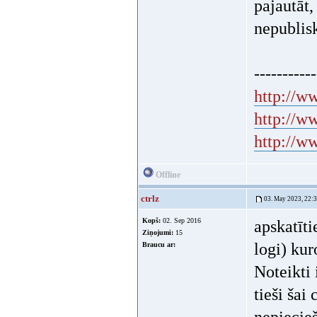
pajautāt,
nepublis
-----------
http://ww
http://w
http://w
Offline
ctrlz
03. May 2023, 22:
Kopš:
02. Sep 2016
apskatīti
Ziņojumi:
15
logi) kur
Braucu ar:
Noteikti 
tieši šai