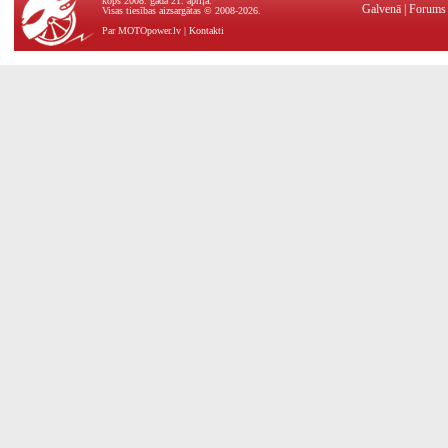
kopš 2008. gada 21. aprīļa.
Galvenā
|
Forums
Visas tiesības aizsargātas © 2008-2026.
Par MOTOpower.lv
|
Kontakti