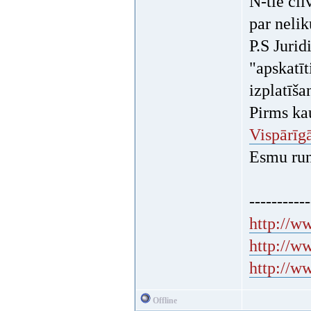
N-tie cil
par neli
P.S Jurid
"apskatīt
izplatīša
Pirms kau
Vispārīgā
Esmu run
-----------
http://ww
http://w
http://w
Offline