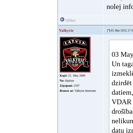
nolej in
Offline
Valkyrie
03. May 2023, 17:
03 May 
Un taga
izmeklē
Kopš:
21. May 2009
No:
Aknīste
dzirdēt
Ziņojumi:
2197
datiem,
Braucu ar:
Valkyrie Interstate
VDAR de
drošība
nelikum
datu iz