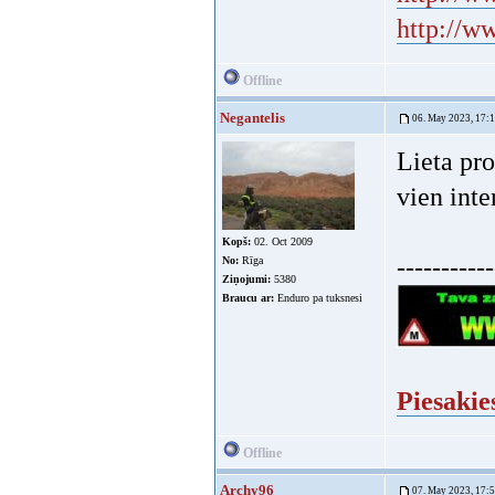
http://w
Offline
Negantelis
06. May 2023, 17:
Lieta pr
vien inte
Kopš:
02. Oct 2009
-----------
No:
Rīga
Ziņojumi:
5380
Braucu ar:
Enduro pa tuksnesi
Piesakie
Offline
Archy96
07. May 2023, 17: