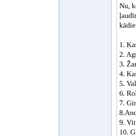
Nu, k
ļaudī
kādie
1. Ka
2. Ag
3. Ža
4. Ka
5. Va
6. Ro
7. Gi
8.And
9. Vi
10. G