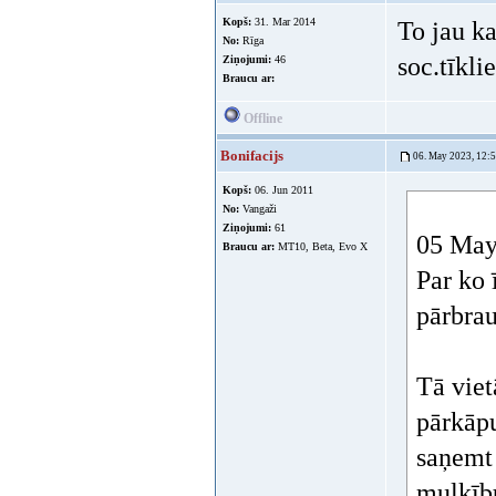
Kopš:
31. Mar 2014
To jau ka
No:
Rīga
soc.tīkl
Ziņojumi:
46
Braucu ar:
Offline
Bonifacijs
06. May 2023, 12:
Kopš:
06. Jun 2011
No:
Vangaži
Ziņojumi:
61
05 May 
Braucu ar:
MT10, Beta, Evo X
Par ko 
pārbrau
Tā vie
pārkāpu
saņemt 
muļķību.