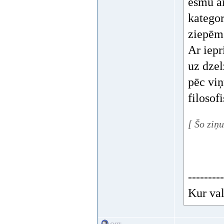
esmu ai
kategor
ziepēm 
Ar iepr
uz dzel
pēc viņ
filosof
[ Šo ziņ
---------
Kur val