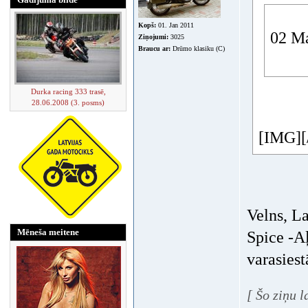
Kopš:
01. Jan 2011
02 Ma
Ziņojumi:
3025
Braucu ar:
Drūmo klasiku (C)
Durka racing 333 trasē,
28.06.2008 (3. posms)
[IMG][
Velns, L
Mēneša meitene
Spice -Aļ
varasiest
[ Šo ziņu 