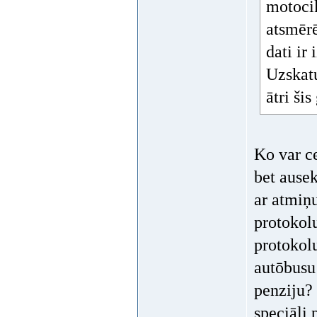
motocik
atsmērē
dati ir
Uzskatu
ātri ši
Ko var ce
bet ausek
ar atmiņ
protokolu
protokolu
autōbusu
penziju?
speciāli 