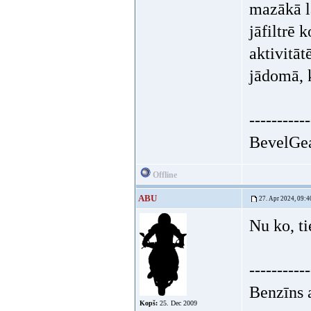
mazākā la
jāfiltrē 
aktivitāt
jādomā, k
-----------
BevelGea
Offline
ABU
27. Apr 2024, 09:4
Nu ko, t
-----------
Benzīns a
Kopš:
25. Dec 2009