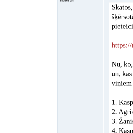
Braucu ar:
Skatos,
šķērsot
pieteic
https:
Nu, ko,
un, kas
viņiem 
1. Kasp
2. Agri
3. Žani
4. Kas