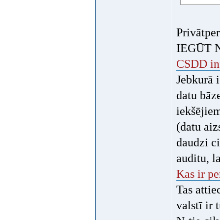
Privātpe
IEGŪT 
CSDD inf
Jebkurā 
datu bāze
iekšējie
(datu aiz
daudzi ci
auditu, l
Kas ir pe
Tas atti
valstī ir