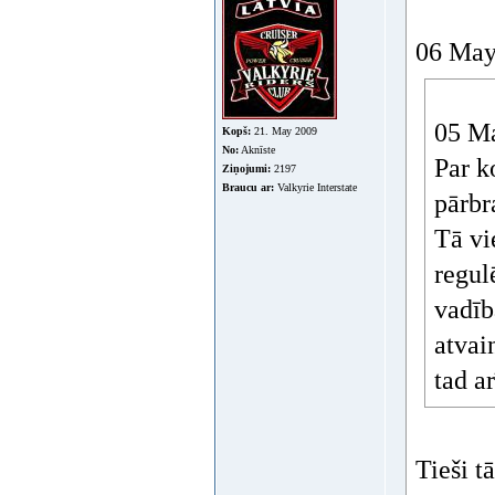
06 May 
05 Ma
Kopš:
21. May 2009
No:
Aknīste
Par k
Ziņojumi:
2197
Braucu ar:
Valkyrie Interstate
pārbr
Tā vi
regul
vadīb
atvain
tad a
Tieši t