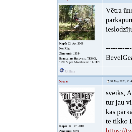
Vētra ūne
pārkāpum
ieslodzīj
Kopš:
22. Apr 2008
-----------
No:
Rīga
Ziņojumi:
13384
BevelGea
Braucu ar:
Husqvarna TE300i,
1290 Super Adventure un TLC120
Offline
Niere
08. May 2023, 21:
sveiks, A
tur jau v
kas pārk
te tikko
Kopš:
08. Dec 2010
https://
Ziņojumi:
8119