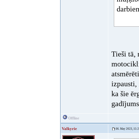
darbie
Tieši tā,
motocikl
atsmērēti
izpausti,
ka šie ēr
gadījums
Offline
Valkyrie
06. May 2023, 15: