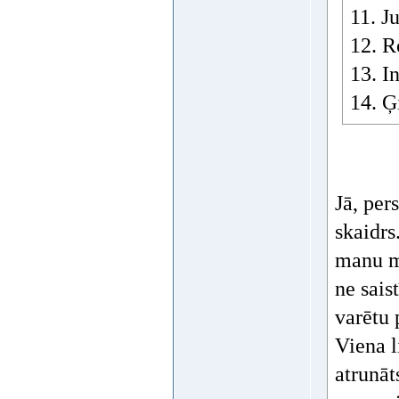
11. J
12. R
13. I
14. Ģ
Jā, per
skaidrs
manu m
ne sais
varētu 
Viena l
atrunāt