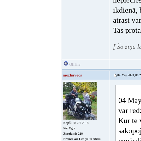
nepiecie
ikdienā, 
atrast va
Tas prot
[ Šo ziņu 
Offline
mezhavecs
04. May 2023, 06:
04 May 
var red
Kur te 
Kopš:
10. Jul 2018
No:
Ogre
sakopoj
Ziņojumi:
210
uzvārdi
Braucu ar:
Litriņu un citiem