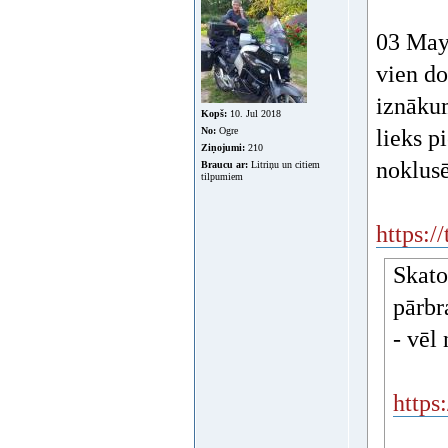
03 May 
vien do
iznākum
Kopš:
10. Jul 2018
No:
Ogre
lieks p
Ziņojumi:
210
noklus
Braucu ar:
Litriņu un citiem
tilpumiem
https:
Skato
pārbr
- vēl
http