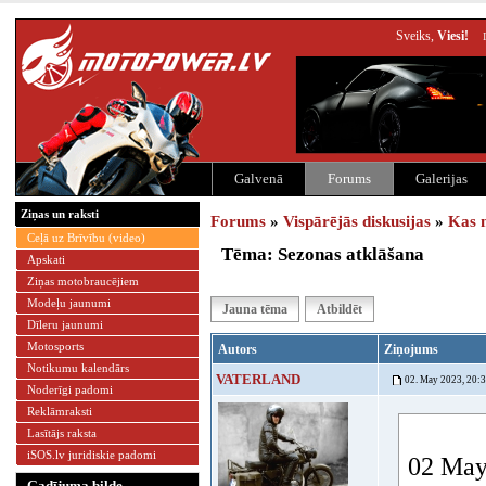
Sveiks,
Viesi!
Galvenā
Forums
Galerijas
Ziņas un raksti
Forums
»
Vispārējās diskusijas
»
Kas 
Ceļā uz Brīvību (video)
Tēma: Sezonas atklāšana
Apskati
Ziņas motobraucējiem
Modeļu jaunumi
Jauna tēma
Atbildēt
Dīleru jaunumi
Motosports
Autors
Ziņojums
Notikumu kalendārs
VATERLAND
02. May 2023, 20:
Noderīgi padomi
Reklāmraksti
Lasītājs raksta
iSOS.lv juridiskie padomi
02 May 
Gadījuma bilde