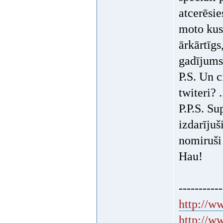
atcerēsie
moto kust
ārkārtīgs
gadījums 
P.S. Un c
twiteri? .
P.P.S. Su
izdarījuš
nomiruši
Hau!
-----------
http://ww
http://w