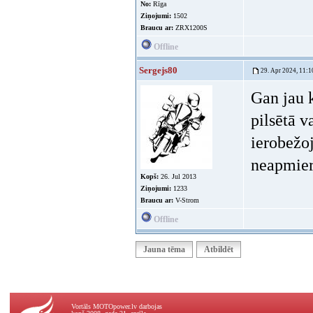
No:
Rīga
Ziņojumi:
1502
Braucu ar:
ZRX1200S
Offline
Sergejs80
29. Apr 2024, 11:1
Gan jau 
pilsētā v
ierobežoj
neapmier
Kopš:
26. Jul 2013
Ziņojumi:
1233
Braucu ar:
V-Strom
Offline
Jauna tēma
Atbildēt
Vortāls MOTOpower.lv darbojas