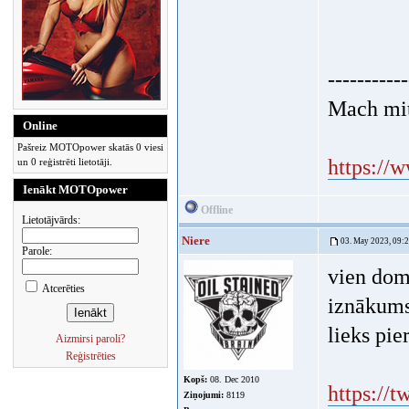
-----------
Mach mit
Online
Pašreiz MOTOpower skatās 0 viesi
https://
un 0 reģistrēti lietotāji.
Ienākt MOTOpower
Offline
Lietotājvārds:
Niere
03. May 2023, 09:
Parole:
vien dom
Atcerēties
iznākums 
lieks pie
Aizmirsi paroli?
Reģistrēties
Kopš:
08. Dec 2010
https://
Ziņojumi:
8119