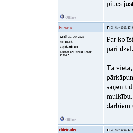
pipes jus
Offline
Porsche
05. May 2023, 17:
Kopš:
29. Jun 2020
Par ko īs
No:
Baloži
pāri dze
Ziņojumi:
184
Braucu ar:
Suzuki Bandit
1250SA
Tā vietā
pārkāpum
saņemt dū
muļķību..
darbiem 
Offline
chiefcadet
05. May 2023, 17: